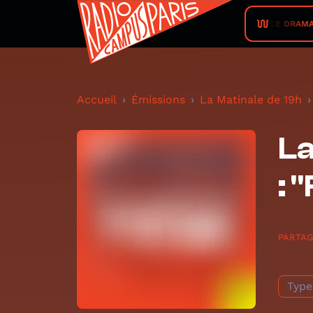
PRINCE DRAMA •
Accueil
Émissions
La Matinale de 19h
La
: 
PARTA
Type