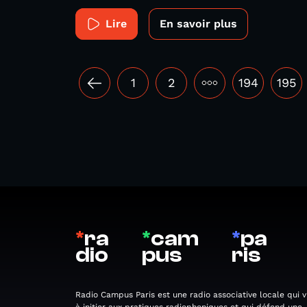
Lire
En savoir plus
1
2
•••
194
195
*
ra
*
cam
*
pa
dio
pus
ris
Radio Campus Paris est une radio associative locale qui v