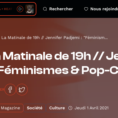
Rechercher
Nous rejoind
 HEAT IT UP - Demo
La Matinale de 19h // Jennifer Padjemi : "Féminism...
 Matinale de 19h // 
"Féminismes & Pop-C
GER
Magazine
Société
Culture
Jeudi 1 Avril 2021