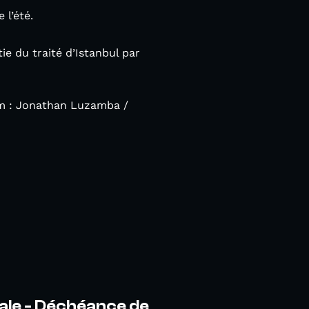
 l’été.
e du traité d’Istanbul par
oom : Jonathan Luzamba /
ale - Déchéance de