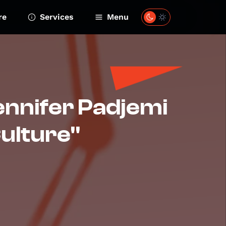
re
Services
Menu
Jennifer Padjemi
ulture"