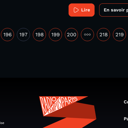
Lire
En savoir 
196
197
198
199
200
•••
218
219
C
P
ise