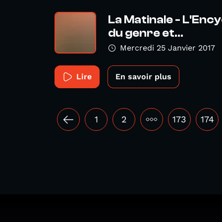
La Matinale - L'Ency
du genre et...
Mercredi 25 Janvier 2017
Lire
En savoir plus
1
2
•••
173
174