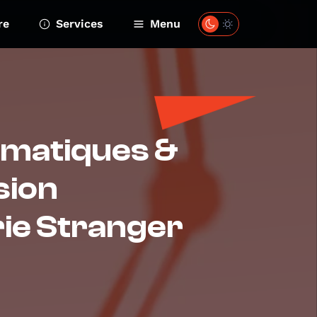
re
Services
Menu
ématiques &
sion
rie Stranger