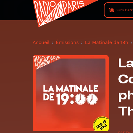
Siren's Carca
Accueil
Émissions
La Matinale de 19h
La
C
ph
T
PARTA