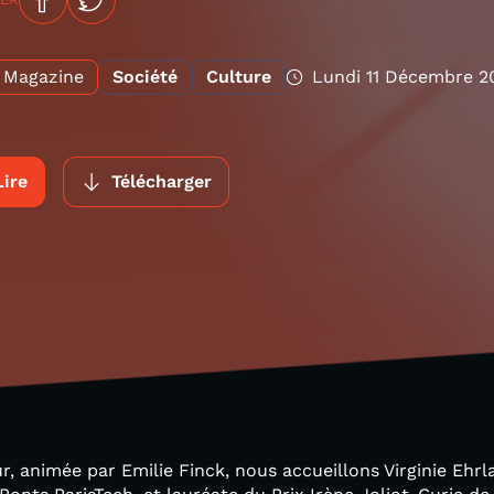
Magazine
Société
Culture
Lundi 11 Décembre 2
Lire
Télécharger
r, animée par Emilie Finck, nous accueillons Virginie Ehrl