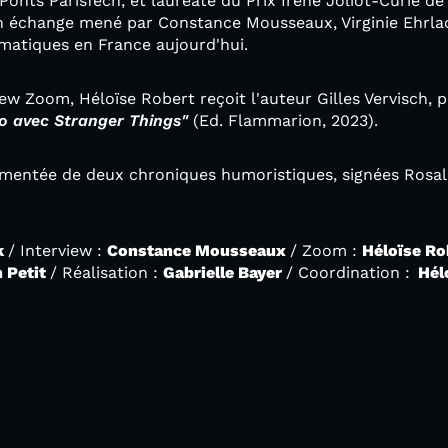
Ponts ParisTech, et lauréate du Prix Irène Joliot-Curie d
un échange mené par Constance Mousseaux, Virginie Ehrlac
matiques en France aujourd'hui.
ew Zoom, Héloïse Robert reçoit l'auteur Gilles Vervisch, p
lo avec Stranger Things"
(Ed. Flammarion, 2023).
mentée de deux chroniques humoristiques, signées Rosali
k
/ Interview :
Constance Mousseaux
/ Zoom :
Héloïse R
 Petit
/ Réalisation :
Gabrielle Bayer
/ Coordination :
Hélo