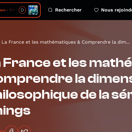
Rechercher
Nous rejoind
ss • Fille à queue
La France et les mathématiques & Comprendre la dim...
 France et les math
omprendre la dimen
ilosophique de la sé
hings
GER