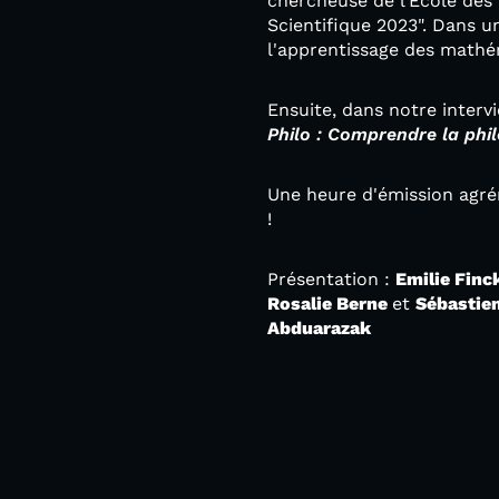
chercheuse de l’École des 
Scientifique 2023". Dans 
l'apprentissage des mathé
Ensuite, dans notre intervi
Philo : Comprendre la phi
Une heure d'émission agré
!
Présentation :
Emilie Finc
Rosalie Berne
et
Sébastien
Abduarazak