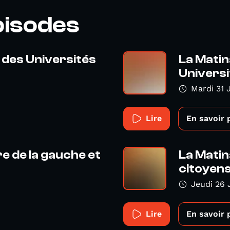
pisodes
n des Universités
La Matina
Universi
Mardi 31 
Lire
En savoir 
re de la gauche et
La Matin
citoyens 
Jeudi 26 
Lire
En savoir 