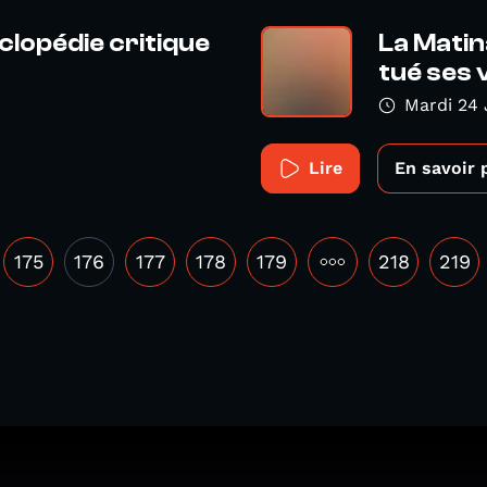
clopédie critique
La Matin
tué ses vi
Mardi 24 
Lire
En savoir 
175
176
177
178
179
•••
218
219