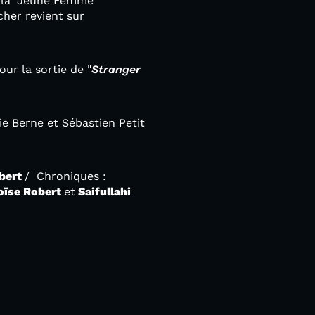
e la "Jeune Femme
her revient sur
our la sortie de "
Stranger
e Berne et Sébastien Petit
obert
/ Chroniques :
ïse Robert
et
Saifullahi