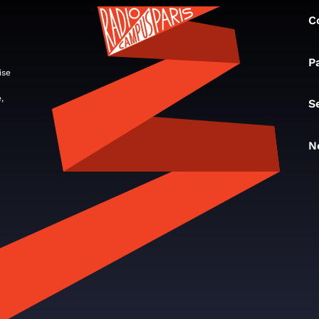
C
P
ise
,
S
N