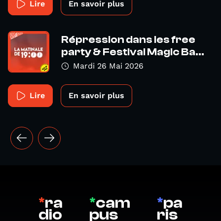
Lire
En savoir plus
Répression dans les free
party & Festival Magic Ba...
Mardi 26 Mai 2026
Lire
En savoir plus
*
ra
*
cam
*
pa
dio
pus
ris