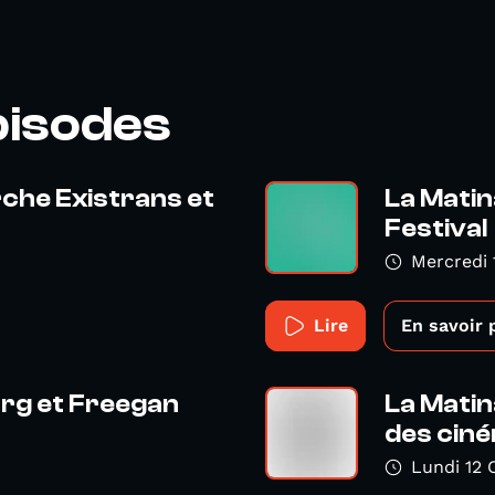
pisodes
rche Existrans et
La Matin
Festival
Mercredi 
Lire
En savoir 
org et Freegan
La Matin
des ciné
Lundi 12 