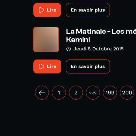
Lire
En savoir plus
La Matinale - Les mé
Kamini
Jeudi 8 Octobre 2015
Lire
En savoir plus
1
2
•••
199
200