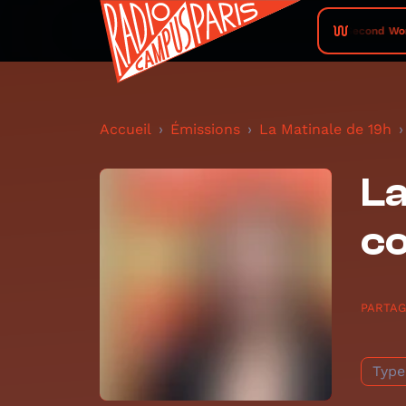
Second Woman
Accueil
Émissions
La Matinale de 19h
La
co
PARTA
Type