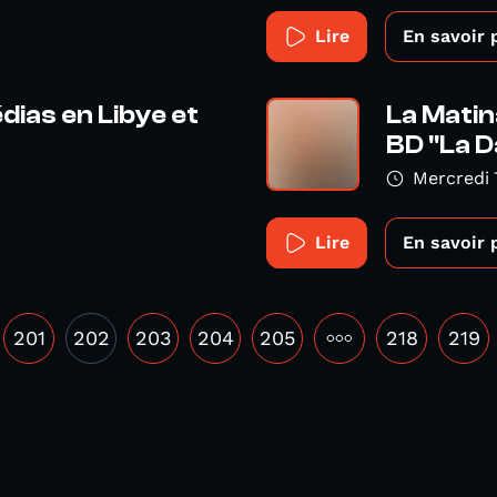
Lire
En savoir 
dias en Libye et
La Matin
BD "La D
Mercredi 
Lire
En savoir 
201
202
203
204
205
•••
218
219