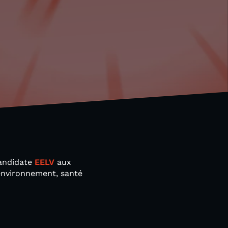
Candidate
EELV
aux
 environnement, santé