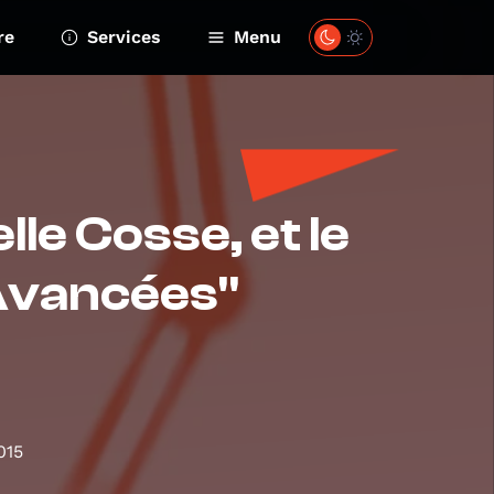
re
Services
Menu
le Cosse, et le
Avancées"
015