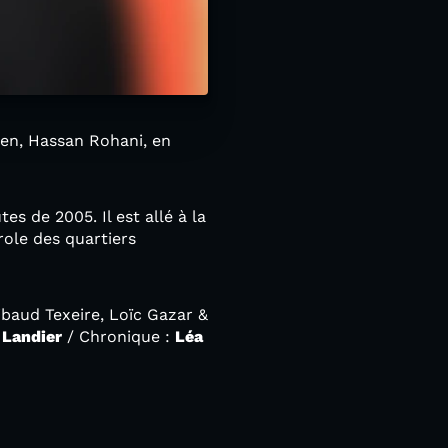
nien, Hassan Rohani, en
es de 2005. Il est allé à la
role des quartiers
ibaud Texeire, Loïc Gazar &
 Landier
/ Chronique :
Léa