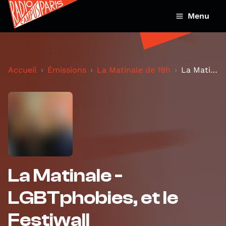
Menu
Accueil
Émissions
La Matinale de 19h
La Matinale - LGBTphobies, et le Festiwall
La Matinale -
LGBTphobies, et le
Festiwall