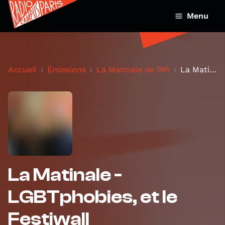
Menu
Accueil
Émissions
La Matinale de 19h
La Matinale - LGBTphobies, et le Festiwall
La Matinale -
LGBTphobies, et le
Festiwall