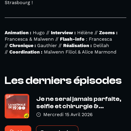
Strasbourg !
Animation :
Hugo //
Interview :
Hélène //
Zooms :
Francesca & Maïwenn //
Flash-info
: Francesca
//
Chronique :
Gauthier //
Réalisation :
Delilah
//
Coordination :
Maïwenn Filiol & Alice Marmond
Les derniers épisodes
Je ne serai jamais parfaite,
selfie et chirurgie &...
Mercredi 15 Avril 2026