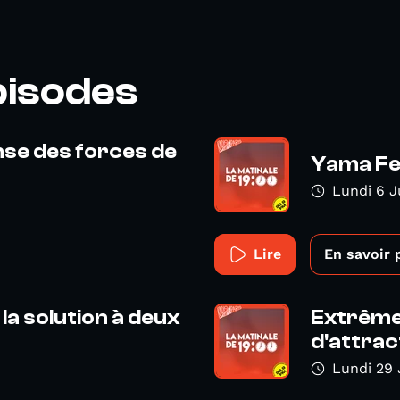
pisodes
ense des forces de
Yama Fes
Lundi 6 J
Lire
En savoir 
la solution à deux
Extrême 
d'attract
Lundi 29 