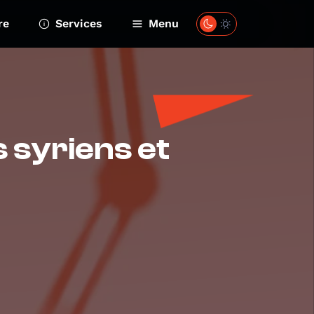
re
Services
Menu
s syriens et