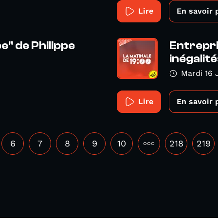
Lire
En savoir 
" de Philippe
Entrepr
inégalité
Mardi 16 
Lire
En savoir 
6
7
8
9
10
•••
218
219