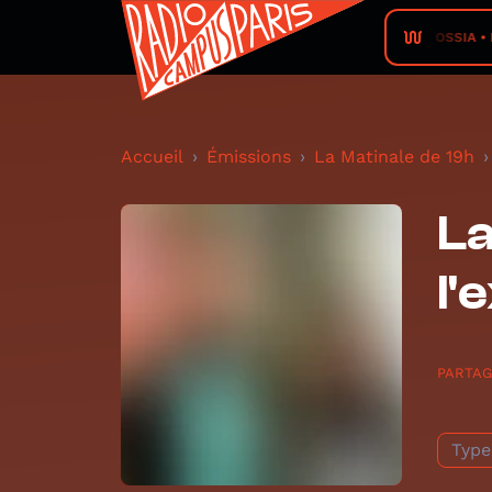
OSSIA • 
Accueil
Émissions
La Matinale de 19h
La
l'
PARTA
Type