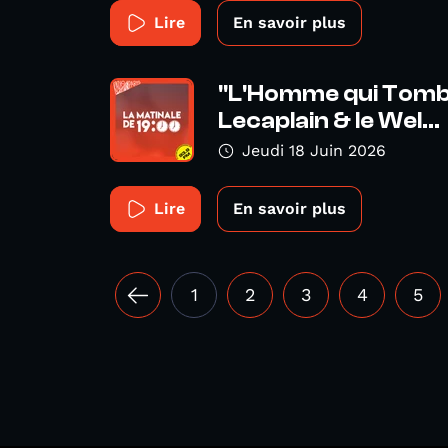
Lire
En savoir plus
"L'Homme qui Tombe
Lecaplain & le Wel...
Jeudi 18 Juin 2026
Lire
En savoir plus
1
2
3
4
5