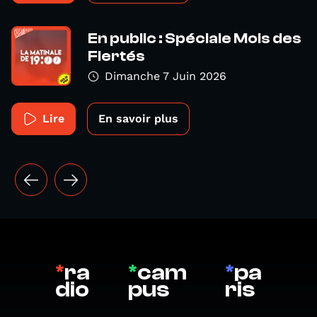
En public : Spéciale Mois des
Fiertés
Dimanche 7 Juin 2026
Lire
En savoir plus
*
ra
*
cam
*
pa
dio
pus
ris