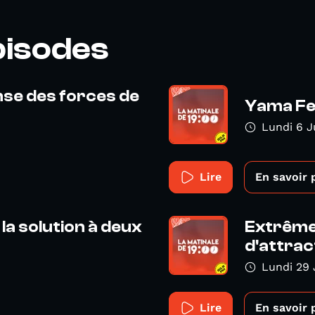
pisodes
ense des forces de
Yama Fes
Lundi 6 J
Lire
En savoir 
la solution à deux
Extrême 
d'attract
Lundi 29 
Lire
En savoir 