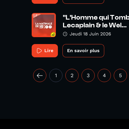
"L'Homme qui Tombe
Lecaplain & le Wel...
Jeudi 18 Juin 2026
Lire
En savoir plus
1
2
3
4
5