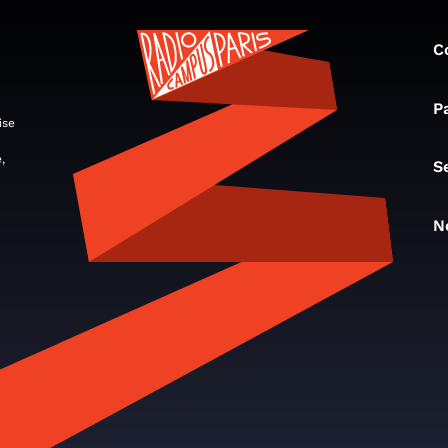
C
P
ise
,
S
N