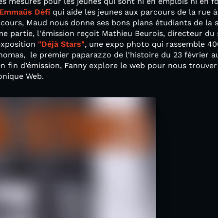
es mesures pour les jeunes qui sont ni en emplois ni en 
Emmaüs Défi
qui aide les jeunes aux parcours de la rue à
rcours, Maud nous donne ses bons plans étudiants de la 
e partie, l'émission reçoit Mathieu Beurois, directeur du
exposition
"Déjà Stars"
, une expo photo qui rassemble 400
omas, le premier paparazzo de l'histoire du 23 février a
fin d’émission, Fanny explore le web pour nous trouver
ronique Web.