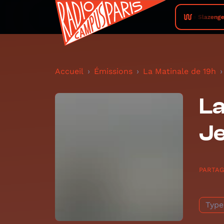
Jake Slazenger 
Accueil
Émissions
La Matinale de 19h
La
Je
PARTA
Type