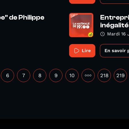
" de Philippe
Entrepr
inégalité
Mardi 16 
Lire
En savoir 
6
7
8
9
10
•••
218
219