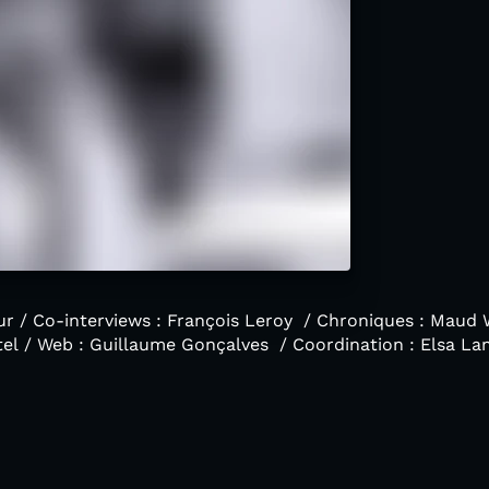
r / Co-interviews : François Leroy / Chroniques : Maud W
istel / Web : Guillaume Gonçalves / Coordination : Elsa La