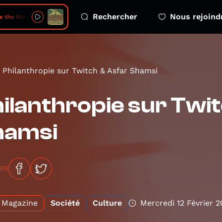
Rechercher
Nous rejoind
e the Mountain
Philanthropie sur Twitch & Asfar Shamsi
ilanthropie sur Twi
hamsi
GER
Magazine
Société
Culture
Mercredi 12 Février 