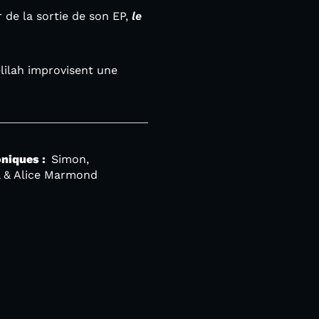
r de la sortie de son EP,
le
elilah improvisent une
niques :
Simon,
l & Alice Marmond