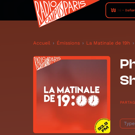
Chi • Befor
Accueil
Émissions
La Matinale de 19h
Ph
S
PARTA
Type