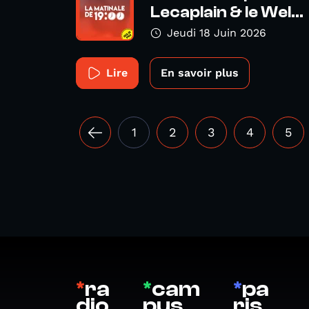
Lecaplain & le Wel...
Jeudi 18 Juin 2026
Lire
En savoir plus
1
2
3
4
5
*
ra
*
cam
*
pa
dio
pus
ris