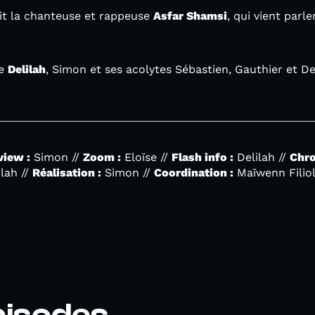
it la chanteuse et rappeuse
Asfar Shamsi
, qui vient parle
de
Delilah
, Simon et ses acolytes Sébastien, Gauthier et D
view :
Simon //
Zoom :
Eloïse //
Flash info :
Delilah //
Chro
lah //
Réalisation :
Simon //
Coordination :
Maïwenn Filio
pisodes