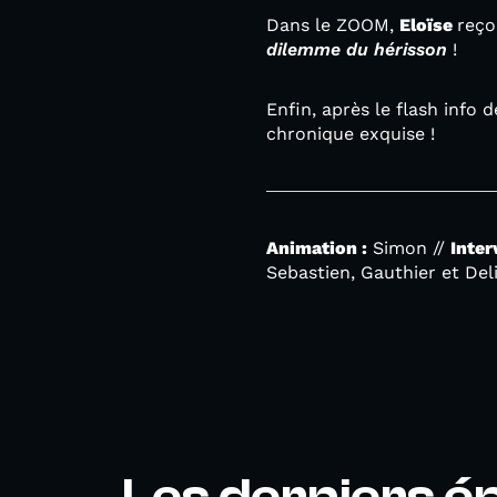
Dans le ZOOM,
Eloïse
reço
dilemme du hérisson
!
Enfin, après le flash info 
chronique exquise !
Animation :
Simon //
Inter
Sebastien, Gauthier et Deli
Les derniers é