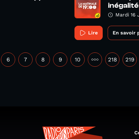
inégalité
Mardi 16 
Lire
En savoir 
6
7
8
9
10
•••
218
219
C