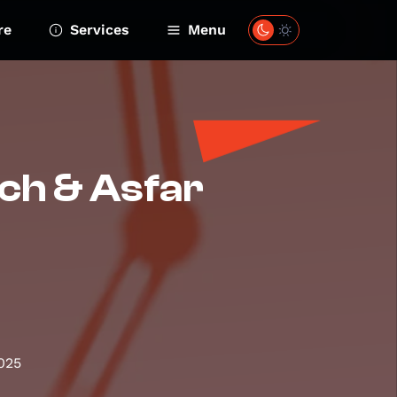
re
Services
Menu
tch & Asfar
2025