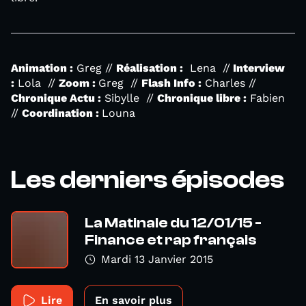
Animation :
Greg //
Réalisation :
Lena //
Interview
:
Lola //
Zoom :
Greg //
Flash Info :
Charles //
Chronique Actu :
Sibylle //
Chronique libre :
Fabien
//
Coordination :
Louna
Les derniers épisodes
La Matinale du 12/01/15 -
Finance et rap français
Mardi 13 Janvier 2015
Lire
En savoir plus