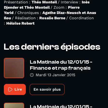
Présentation :
Théo Monteil
/ Interview :
Inès
Djender et Théo Monteil
/ Zoom :
Pierre
Yarid
/
Chroniques :
Agathe Diaz-Neusch et Anas
Ilou
/ Réalisation :
Rosalie Berne
/ Coordination
:
Héloïse Robert
Les derniers épisodes
La Matinale du 12/01/15 -
Finance et rap français
Mardi 13 Janvier 2015
Lire
En savoir plus
La Matinale du 12/01/15 -