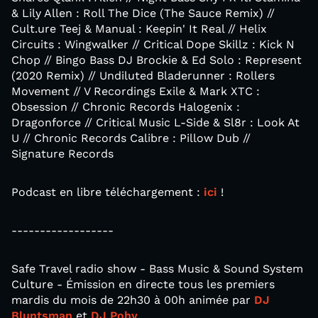
& Lily Allen : Roll The Dice (The Sauce Remix) //
Cult.ure Teej & Manual : Keepin' It Real // Helix
Circuits : Wingwalker // Critical Dope Skillz : Kick N
Chop // Bingo Bass DJ Brockie & Ed Solo : Represent
(2020 Remix) // Undiluted Bladerunner : Rollers
Movement // V Recordings Exile & Mark XTC :
Obsession // Chronic Records Halogenix :
Dragonforce // Critical Music L-Side & Sl8r : Look At
U // Chronic Records Calibre : Pillow Dub //
Signature Records
Podcast en libre téléchargement :
ici
!
------------------
Safe Travel radio show - Bass Music & Sound System
Culture - Émission en directe tous les premiers
mardis du mois de 22h30 à 00h animée par
DJ
Bluntsman
et
DJ Pohy
.