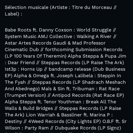
Sélection musicale (Artiste : Titre du Morceau //
Label) :
Babe Roots ft. Danny Coxson : World Struggle //
System Music AMJ Collective : Walking A River //
Astar Artes Records Gaudi & Mad Professor
Cinematic Dub // forthcoming Submission Records
(LP 100 Years Of Theremin) Alpha Steppa & Pupa Jim
: Dear Friend // Steppas Records (LP Raise The Ark)
Ist3p : Horns Up // bandcamp release (Dub Business
EP) Alpha & Omega ft. Joseph Lalibela : Steppin In
The Fyah // Steppas Records (LP Shadrach Meshach
And Abednego) Maïs & Sin ft. Tribuman : Rat Race
(Trumpet Version) // Antipod Records (Rat Race EP)
Alpha Steppa ft. Tenor Youthman : Break All The
Walls & Build Bridges // Steppas Records (LP Raise
The Ark) Lion Warriah & Bassliner ft. Marina P :
Destiny // 4Weed Records (City Lights EP) O.B.F ft. Sr
Wilson : Party Ram // Dubquake Rcords (LP Signz)