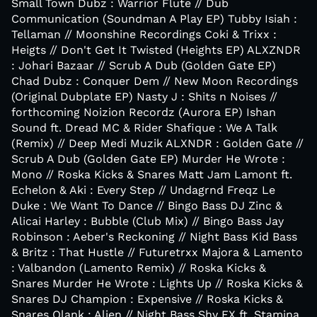
Small Town Dubz : Warrior Flute // Dub
Communication (Soundman A Play EP) Tubby Isiah :
Tellaman // Moonshine Recordings Coki & Trixx :
Heigts // Don't Get It Twisted (Heights EP) ALXZNDR
: Johari Bazaar // Scrub A Dub (Golden Gate EP)
Chad Dubz : Conquer Dem // New Moon Recordings
(Original Dubplate EP) Nasty J : Shits n Noises //
forthcoming Noizion Recordz (Aurora EP) Ishan
Sound ft. Dread MC & Rider Shafique : We A Talk
(Remix) // Deep Medi Muzik ALXNDR : Golden Gate //
Scrub A Dub (Golden Gate EP) Murder He Wrote :
Mono // Roska Kicks & Snares Matt Jam Lamont ft.
Echelon & Aki : Every Step // Undagrnd Freqz Le
Duke : We Want To Dance // Bingo Bass DJ Zinc &
Alicai Harley : Bubble (Club Mix) // Bingo Bass Jay
Robinson : Aeber's Reckoning // Night Bass Kid Bass
& Britz : That Hustle // Futuretrxx Majora & Lamento
: Valbandon (Lamento Remix) // Roska Kicks &
Snares Murder He Wrote : Lights Up // Roska Kicks &
Snares DJ Champion : Expensive // Roska Kicks &
Snares Qlank : Alien // Night Bass Shy FX ft. Stamina