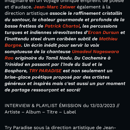
imaginaire en un voyage onirique empreint de poésie
et d'audace.
Jean-Marc Zelwer
également à la
direction artistique
associe le raffinement cristallin
du santour, la chaleur gourmande et profonde de la
basse fretless de
Patrick Chartol
, les percussions
turques et indiennes virevoltantes
d'
Ercan Dursun
et
l’inattendu steel drum caribéen subtil de
Mathieu
Borgne
. Un écrin inédit pour servir la voix
somptueuse de la chanteuse
Umadevi Nageswara
Rao
originaire du Tamil Nadu. Du Cachemire à
Trinidad en passant par l'Inde du Sud et le
Bosphore,
TRY PARADISE
est non
seulement
un
brise-glace poétique proposé par des artistes
généreux et inspirés mais c'est aussi un pur moment
de
partage ressourçant et sacré!
INTERVIEW & PLAYLIST ÉMISSION du 13/03/2023 //
Artiste – Album – Titre – Label
Try Paradise sous la direction artistique de Jean-