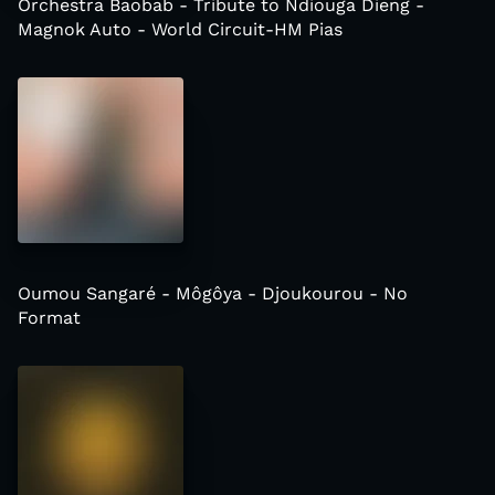
Orchestra Baobab - Tribute to Ndiouga Dieng -
Magnok Auto - World Circuit-HM Pias
Oumou Sangaré - Môgôya - Djoukourou - No
Format