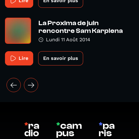
Lire
En savoir plus
La Proxima de juin
rencontre Sam Karpiena
Lundi 11 Août 2014
Lire
En savoir plus
*
ra
*
cam
*
pa
dio
pus
ris