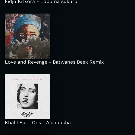
Fidju Kitxora - Lobu na sukuru
Love and Revenge - Batwanes Beek Remix
Khalil Epi - Ons - Aïchoucha