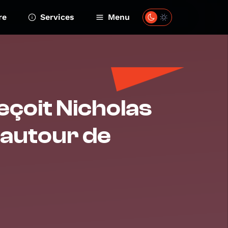
re
Services
Menu
çoit Nicholas
 autour de