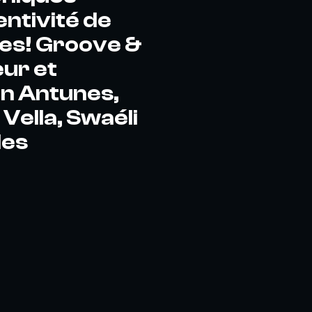
entivité de
bes! Groove &
ur et
in Antunes,
Vella, Swaéli
des