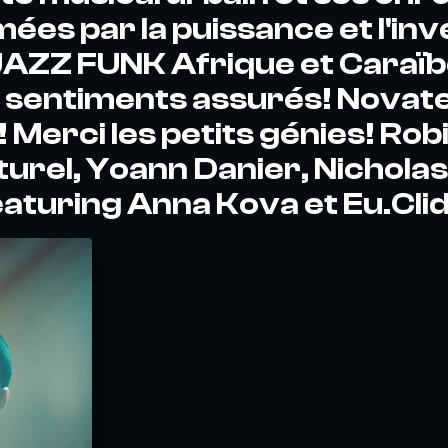
mées par la puissance et l'inv
 JAZZ FUNK Afrique et Caraï
 sentiments assurés! Novate
 Merci les petits génies! Rob
urel, Yoann Danier, Nicholas 
aturing Anna Kova et Eu.Cli