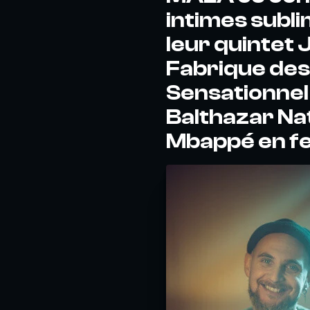
intimes subli
leur quintet
Fabrique des
Sensationnel!
Balthazar Nat
Mbappé en fe