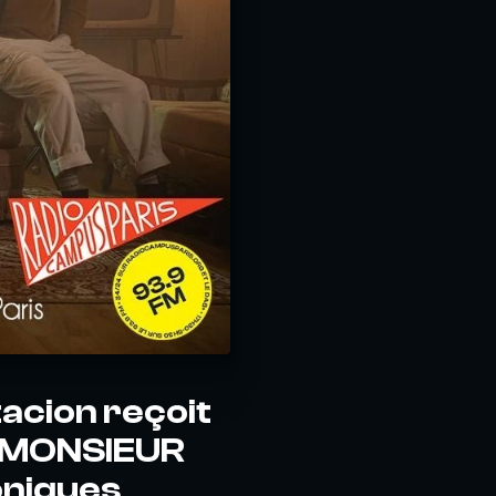
acion reçoit
e MONSIEUR
oniques