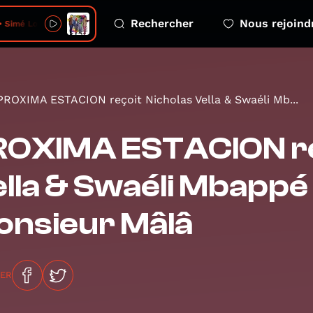
Rechercher
Nous rejoind
 Simé Love
PROXIMA ESTACION reçoit Nicholas Vella & Swaéli Mb...
OXIMA ESTACION re
lla & Swaéli Mbappé
onsieur Mâlâ
GER