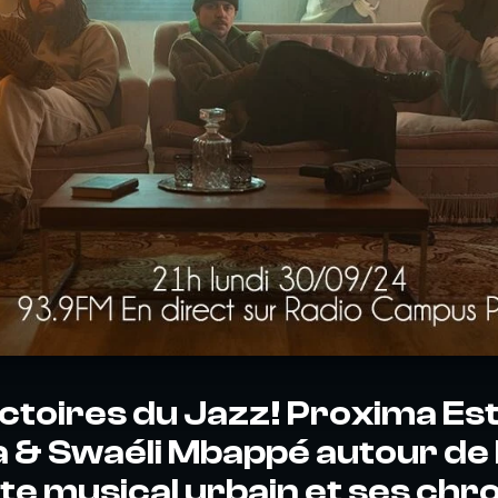
ctoires du Jazz! Proxima Est
la & Swaéli Mbappé autour d
e musical urbain et ses chr