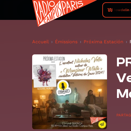
Dowdelin •
Accueil
Émissions
Próxima Estación
PR
Ve
M
PARTA