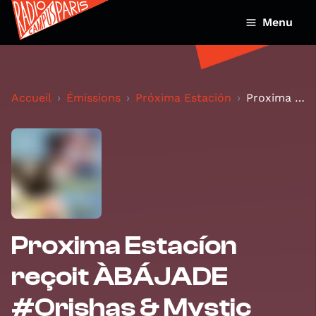
Menu
Accueil
Émissions
Próxima Estación
Proxima Estacíon reçoit ÀBÁJADE #Orishas & Mystic...
Proxima Estacíon
reçoit ÀBÁJADE
#Orishas & Mystic