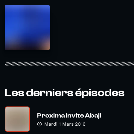
///////////////////////////////////////////////////////////////////////////////////////////////////////////
Les derniers épisodes
Proxima invite Abaji
Mardi 1 Mars 2016