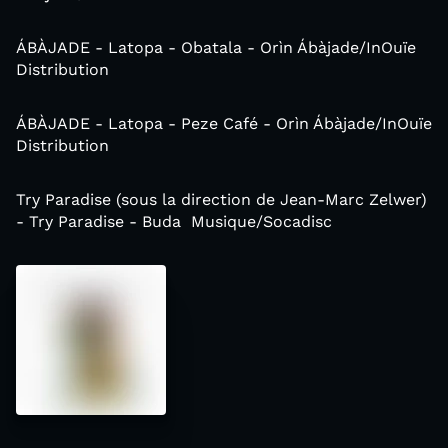
ÁBÀJADE - Latopa - Obatala - Orìn Ábàjade/InOuïe
Distribution
ÁBÀJADE - Latopa - Peze Café - Orìn Ábàjade/InOuïe
Distribution
Try Paradise (sous la direction de Jean-Marc Zelwer)
- Try Paradise - Buda Musique/Socadisc