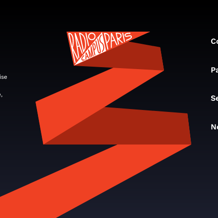
C
P
ise
,
S
N