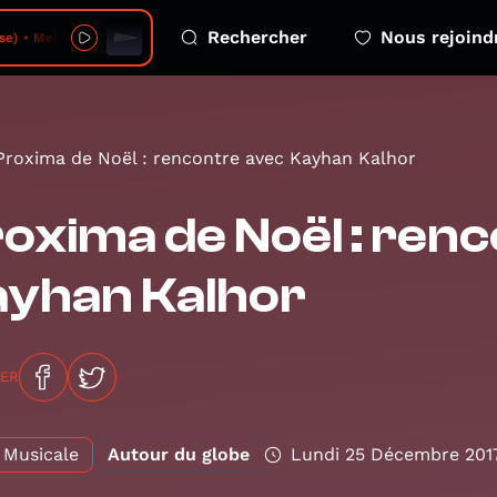
Rechercher
Nous rejoind
 Melodious Mosaic - 2026-08-07 - no 14
Proxima de Noël : rencontre avec Kayhan Kalhor
oxima de Noël : ren
ayhan Kalhor
GER
Musicale
Autour du globe
Lundi 25 Décembre 201