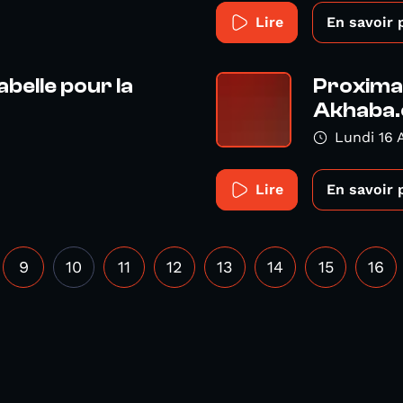
Lire
En savoir 
belle pour la
Proxima 
Akhaba
Lundi 16 A
Lire
En savoir 
9
10
11
12
13
14
15
16