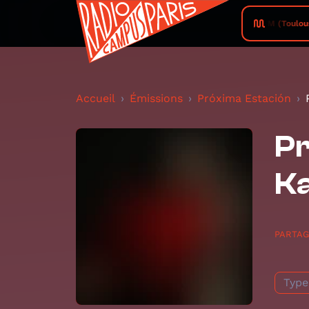
Campus FM (Toulouse) •
Accueil
Émissions
Próxima Estación
Pr
K
PARTA
Type