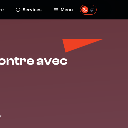
re
Services
Menu
contre avec
7