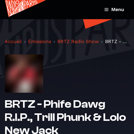
Menu
Accueil
Émissions
BRTZ Radio Show
BRTZ - Phife Dawg R.I.P., Trill Phunk & Lolo New J...
BRTZ - Phife Dawg
R.I.P., Trill Phunk & Lolo
New Jack