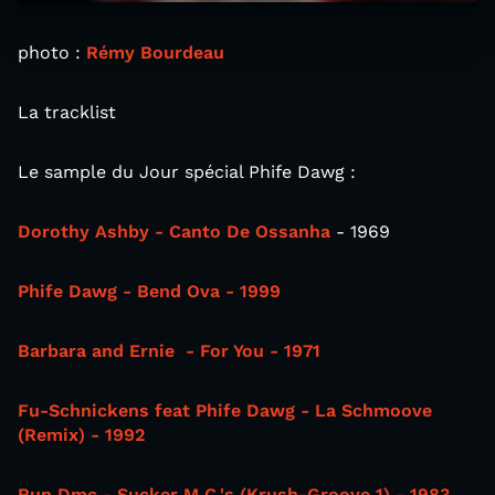
photo :
Rémy Bourdeau
La tracklist
Le sample du Jour spécial Phife Dawg :
Dorothy Ashby - Canto De Ossanha
- 1969
Phife Dawg - Bend Ova - 1999
Barbara and Ernie - For You - 1971
Fu-Schnickens feat Phife Dawg - La Schmoove
(Remix) - 1992
Run Dmc - Sucker M.C.'s (Krush-Groove 1) - 1983