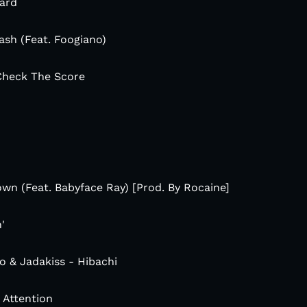
zard
ash (Feat. Foogiano)
Check The Score
wn (Feat. Babyface Ray) [Prod. By Rocaine]
'
o & Jadakiss - Hibachi
 Attention