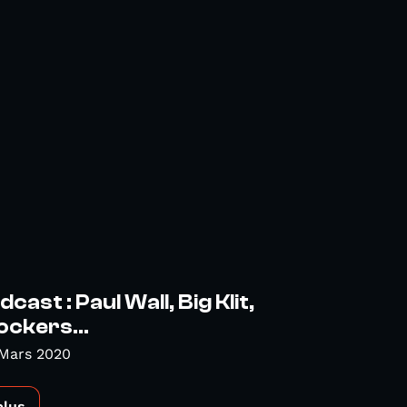
ast : Paul Wall, Big Klit,
ockers...
 Mars 2020
plus