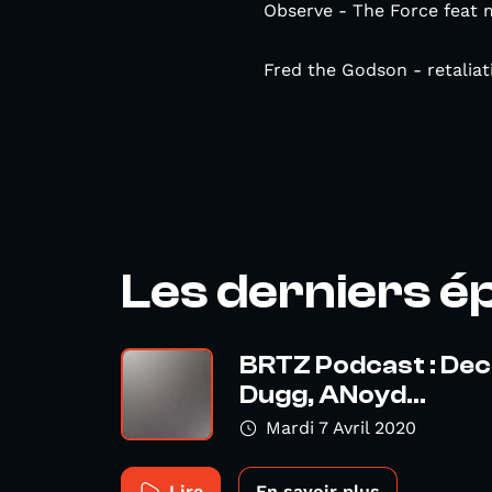
Observe - The Force feat 
Fred the Godson - retaliat
Les derniers é
BRTZ Podcast : Dec
Dugg, ANoyd...
Mardi 7 Avril 2020
Lire
En savoir plus