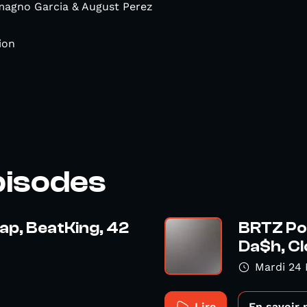
magno Garcia & August Perez
ion
pisodes
ap, BeatKing, 42
BRTZ Podc
Da$h, Cl
Mardi 24
Lire
En savoir 