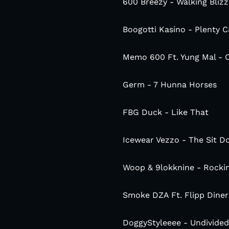
600 Breezy - Walking Bliz
Boogotti Kasino - Plenty C
Memo 600 Ft. Yung Mal - 
Germ - 7 Hunna Horses
FBG Duck - Like That
Icewear Vezzo - The Sit Do
Woop & 9lokknine - Rockin
Smoke DZA Ft. Flipp Diner
DoggyStyleeee - Undivided