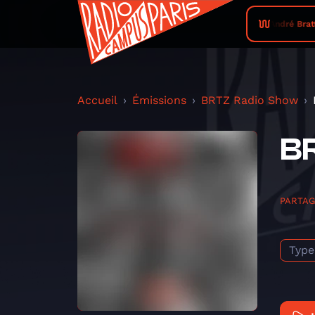
André Bratten
Accueil
Émissions
BRTZ Radio Show
BR
PARTA
Type