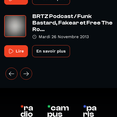
BRTZ Podcast / Funk
Bastard, Fakear et Free The
Ro...
Mardi 26 Novembre 2013
Lire
En savoir plus
*
ra
*
cam
*
pa
dio
pus
ris