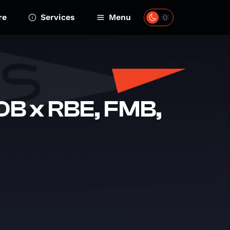
re
Services
Menu
OB x RBE, FMB,