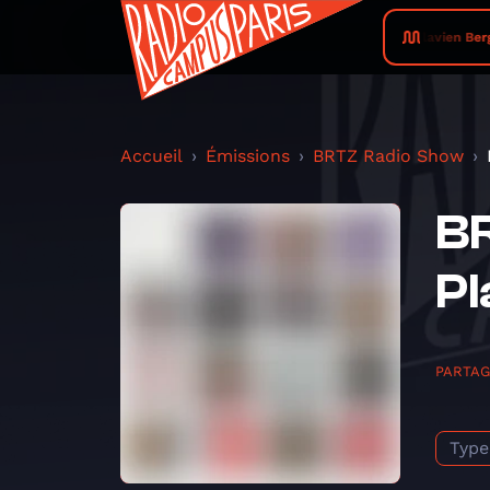
Flavien Berg
Accueil
Émissions
BRTZ Radio Show
BR
Pl
PARTA
Type