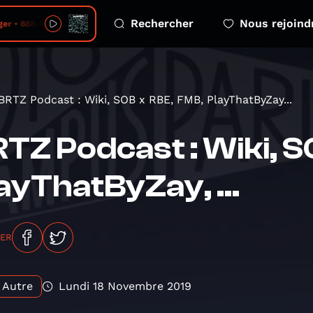
Rechercher
Nous rejoind
er • 88888888
BRTZ Podcast : Wiki, SOB x RBE, FMB, PlayThatByZay...
TZ Podcast : Wiki, S
ayThatByZay, ...
GER
Autre
Lundi 18 Novembre 2019