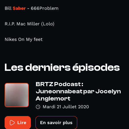
Bill
$
aber
- 666Problem
R.I.P. Mac Miller (Lolo)
Nikes On My feet
Les derniers épisodes
BRTZ Podcast :
Juneonnabeat par Jocelyn
Anglemort
Mardi 21 Juillet 2020
Lire
En savoir plus