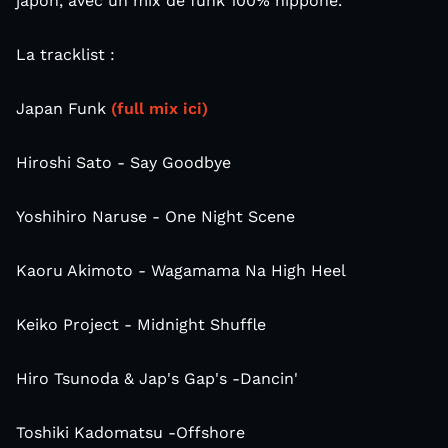
japon, avec un mix de funk 100% nippone.
La tracklist :
Japan Funk
(full mix ici)
Hiroshi Sato - Say Goodbye
Yoshihiro Naruse - One Night Scene
Kaoru Akimoto - Wagamama Na High Heel
Keiko Project - Midnight Shuffle
Hiro Tsunoda & Jap's Gap's -Dancin'
Toshiki Kadomatsu -Offshore