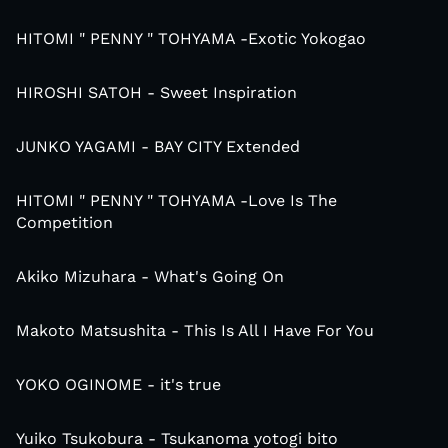
HITOMI " PENNY " TOHYAMA -Exotic Yokogao
HIROSHI SATOH - Sweet Inspiration
JUNKO YAGAMI - BAY CITY Extended
HITOMI " PENNY " TOHYAMA -Love Is The
Competition
Akiko Mizuhara - What's Going On
Makoto Matsushita - This Is All I Have For You
YOKO OGINOME - it's true
Yuiko Tsukobura - Tsukanoma yotogi bito