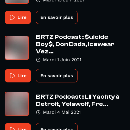
Lire
En savoir plus
BRTZ Podcast : $uicide
Boy$, Don Dada, Icewear
Vez...
Mardi 1 Juin 2021
Lire
En savoir plus
BRTZ Podcast : Lil Yachty à
Detroit, Yelawolf, Fre...
Mardi 4 Mai 2021
Lire
En savoir plus