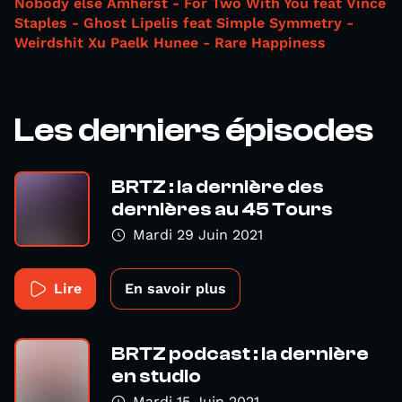
Nobody else
Amherst - For Two
With You feat Vince
Staples - Ghost
Lipelis feat Simple Symmetry -
Weirdshit Xu Paelk
Hunee - Rare Happiness
Les derniers épisodes
BRTZ : la dernière des
dernières au 45 Tours
Mardi 29 Juin 2021
Lire
En savoir plus
BRTZ podcast : la dernière
en studio
Mardi 15 Juin 2021