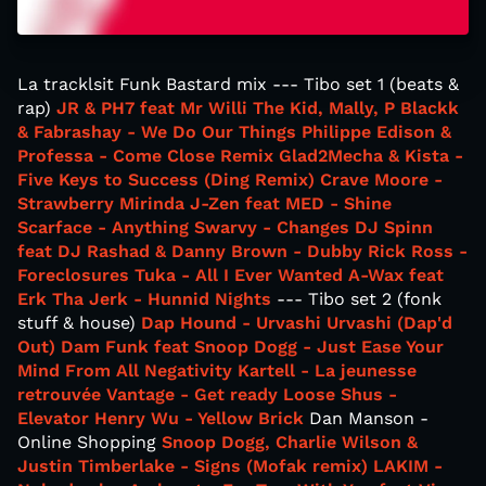
La tracklsit Funk Bastard mix --- Tibo set 1 (beats &
rap)
JR & PH7 feat Mr Willi The Kid, Mally, P Blackk
& Fabrashay - We Do Our Things
Philippe Edison &
Professa - Come Close Remix
Glad2Mecha & Kista -
Five Keys to Success (Ding Remix)
Crave Moore -
Strawberry Mirinda
J-Zen feat MED - Shine
Scarface - Anything
Swarvy - Changes
DJ Spinn
feat DJ Rashad & Danny Brown - Dubby
Rick Ross -
Foreclosures
Tuka - All I Ever Wanted
A-Wax feat
Erk Tha Jerk - Hunnid Nights
--- Tibo set 2 (fonk
stuff & house)
Dap Hound - Urvashi Urvashi (Dap'd
Out)
Dam Funk feat Snoop Dogg - Just Ease Your
Mind From All Negativity
Kartell - La jeunesse
retrouvée
Vantage - Get ready
Loose Shus -
Elevator
Henry Wu - Yellow Brick
Dan Manson -
Online Shopping
Snoop Dogg, Charlie Wilson &
Justin Timberlake - Signs (Mofak remix)
LAKIM -