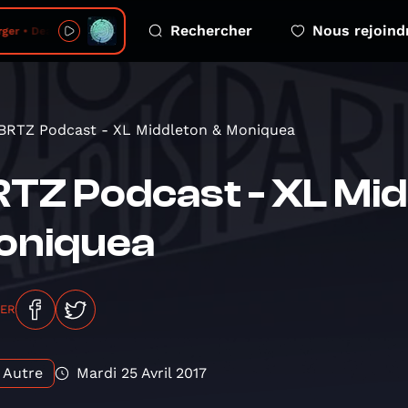
Rechercher
Nous rejoind
ger • Deadline
BRTZ Podcast - XL Middleton & Moniquea
TZ Podcast - XL Mid
oniquea
GER
Autre
Mardi 25 Avril 2017