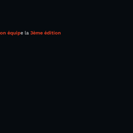
on équip
e la
3ème édition