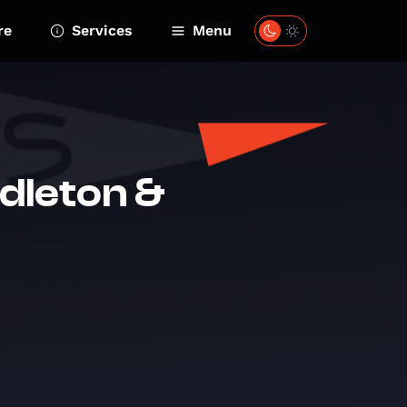
re
Services
Menu
dleton &