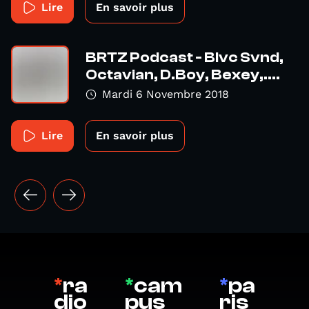
Lire
En savoir plus
BRTZ Podcast - Blvc Svnd,
Octavian, D.Boy, Bexey,....
Mardi 6 Novembre 2018
Lire
En savoir plus
*
ra
*
cam
*
pa
dio
pus
ris