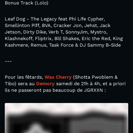
Bonus Track (Lolo)
Leaf Dog - The Legacy feat Phi Life Cypher,
Smellinton Piff, BVA, Cracker Jon, Jehst, Jack
Jetson, Dirty Dike, Verb T, SonnyJim, Mystro,
Klashnekoff, Fliptrix, Bill Shakes, Eric the Red, King
Kashmere, Remus, Task Force & DJ Sammy B-Side
---
Pour les fêtards,
Wax Cherry
(Shotta Pwoblem &
Tibo) sera au
Demory
samedi de 21h à 4h, et a priori
ils ne passeront pas beaucoup de JGRXXN :