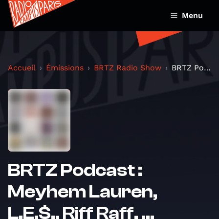
Menu
Accueil
Émissions
BRTZ Radio Show
BRTZ Podcast : Meyhem Lauren, L.E.$., Riff Raff, ....
BRTZ Podcast :
Meyhem Lauren,
L.E.$., Riff Raff, ...