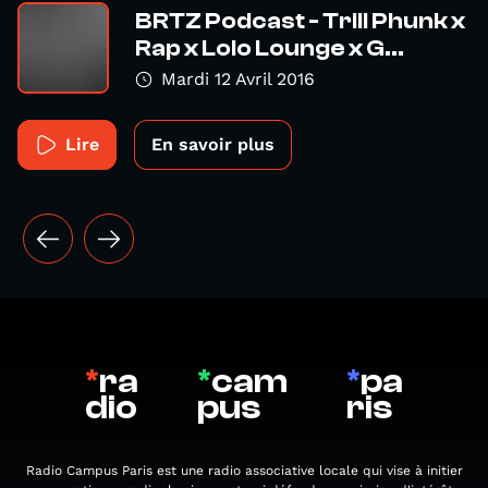
BRTZ Podcast - Trill Phunk x
Rap x Lolo Lounge x G...
Mardi 12 Avril 2016
Lire
En savoir plus
*
ra
*
cam
*
pa
dio
pus
ris
Radio Campus Paris est une radio associative locale qui vise à initier