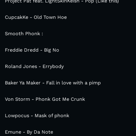
Project Pat feat. LightSkinKeish - Pop (Like this)
CupcakKe - Old Town Hoe
Smooth Phonk :
Freddie Dredd - Big No
Roland Jones - Errybody
Baker Ya Maker - Fall in love with a pimp
Von Storm - Phonk Got Me Crunk
Lowpocus - Mask of phonk
Emune - By Da Note