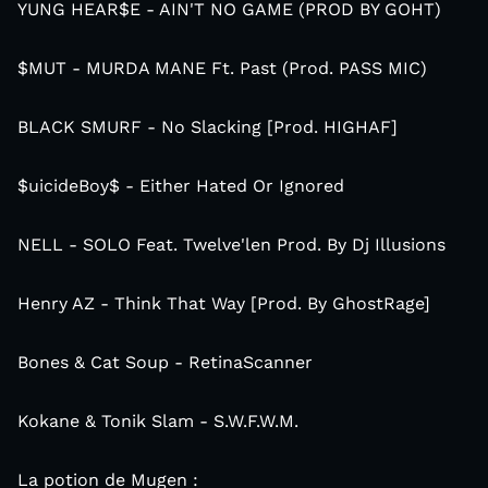
YUNG HEAR$E - AIN'T NO GAME (PROD BY GOHT)
$MUT - MURDA MANE Ft. Past (Prod. PASS MIC)
BLACK SMURF - No Slacking [Prod. HIGHAF]
$uicideBoy$ - Either Hated Or Ignored
NELL - SOLO Feat. Twelve'len Prod. By Dj Illusions
Henry AZ - Think That Way [Prod. By GhostRage]
Bones & Cat Soup - RetinaScanner
Kokane & Tonik Slam - S.W.F.W.M.
La potion de Mugen :