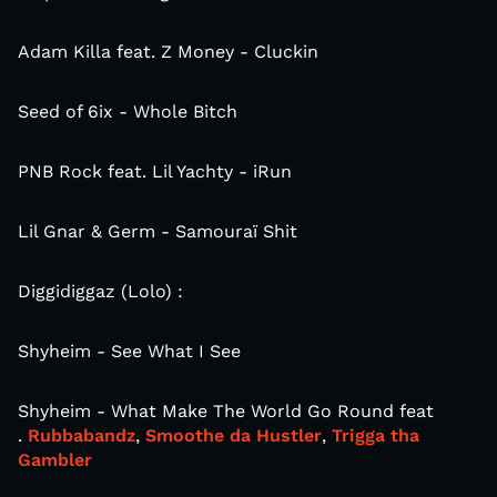
Adam Killa feat. Z Money - Cluckin
Seed of 6ix - Whole Bitch
PNB Rock feat. Lil Yachty - iRun
Lil Gnar & Germ - Samouraï Shit
Diggidiggaz (Lolo) :
Shyheim - See What I See
Shyheim - What Make The World Go Round feat
.
Rubbabandz
,
Smoothe da Hustler
,
Trigga tha
Gambler