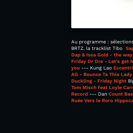
Au programme : sélections
BRTZ. la tracklist Tibo
Sag
Dap & Issa Gold - the way 
Friday
Dr Dre - Let's get 
you
--- Kung Lao
Eccentr
AG - Bounce Ta This
Lady
Duckling - Friday Night
Bi
Tom Misch feat Loyle Car
Record
--- Dan
Count Bas
Ruée Vers le Roro
Hippoc