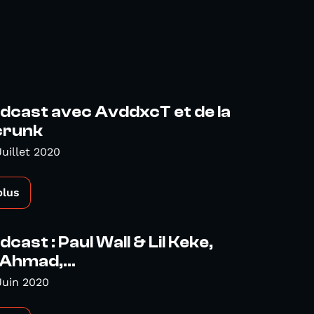
dcast avec AvddxcT et de la
crunk
Juillet 2020
plus
cast : Paul Wall & Lil Keke,
Ahmad,...
Juin 2020