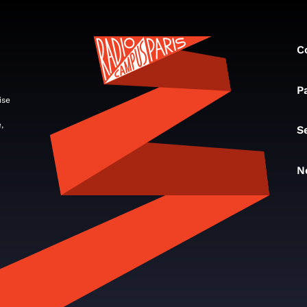
C
P
ise
,
S
N