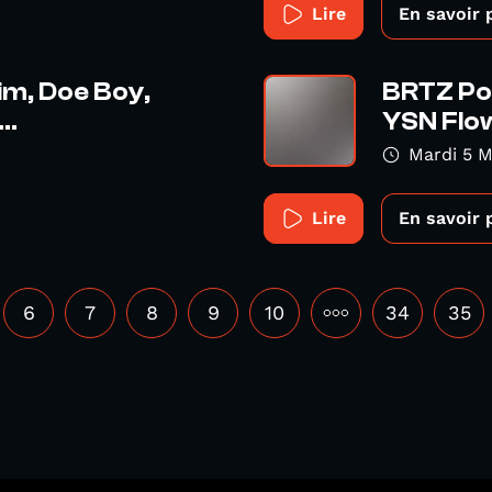
Lire
En savoir 
im, Doe Boy,
BRTZ Pod
..
YSN Flow
Mardi 5 M
Lire
En savoir 
6
7
8
9
10
•••
34
35