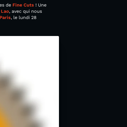
ues de
Fine Cuts
! Une
 Lao
, avec qui nous
Paris
, le lundi 28