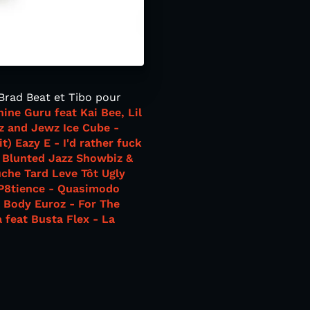
Brad Beat et Tibo pour
hine
Guru feat Kai Bee, Lil
az and Jewz
Ice Cube -
it)
Eazy E - I'd rather fuck
Blunted Jazz
Showbiz &
uche Tard Leve Tôt
Ugly
P8tience - Quasimodo
d Body
Euroz - For The
 feat Busta Flex - La