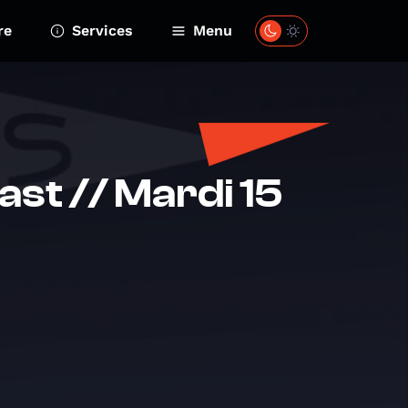
re
Services
Menu
st // Mardi 15