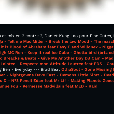
 et mix en 2 contre 2, Dan et Kung Lao pour Fine Cutes, 
a - Tell me
Mac Miller - Break the law
Mood - The masc
it iz
Blood of Abraham feat Easy E and Willonex - Nigg
high
MC Ren - Keep it real
Ice Cube - Ghetto bird (brtz ed
ic Breacks & Beats - Give Me Another Day
DJ Cam - Mad 
 Laistee - Respecte mon Attitude
Lautrec feat EDS - Co
g Ben - Everyday --- Brad Beat
OthaSoul - Gone Missing
ner - Nightgowns
Dave East - Demons
Little Simz - Dea
s D - N°3 Pencil
Edan feat Mr Lif - Making Planets
Zoxea
ampe Fou - Kermesse
Madvillain feat MED - Raid