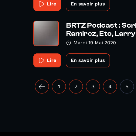
Lire
En savoir plus
BRTZ Podcast : Scr
Ramirez, Eto, Larry.
Mardi 19 Mai 2020
Lire
En savoir plus
1
2
3
4
5