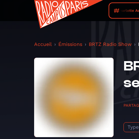
Charlotte Adig
Accueil
Émissions
BRTZ Radio Show
BR
s
PARTA
Type