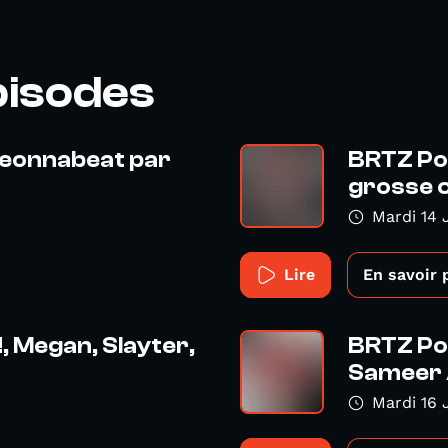
pisodes
neonnabeat par
BRTZ Po
grosse 
Mardi 14 
Lire
En savoir 
, Megan, Slayter,
BRTZ Pod
Sameer 
Mardi 16 