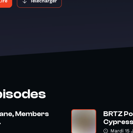
Lire
Télécharger
pisodes
kane, Members
BRTZ Pod
.
Cypress H
Mardi 15 