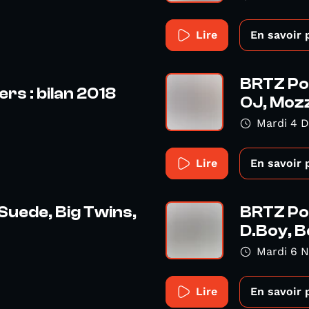
Lire
En savoir 
BRTZ Po
s : bilan 2018
OJ, Mozz
Mardi 4 
Lire
En savoir 
Suede, Big Twins,
BRTZ Pod
D.Boy, Be
Mardi 6 
Lire
En savoir 