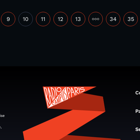
9
10
11
12
13
•••
34
35
C
P
ise
,
S