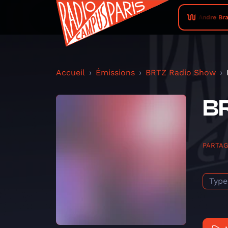
Andre Bra
Accueil
Émissions
BRTZ Radio Show
BR
PARTA
Type