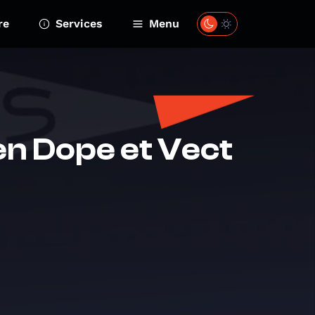
re
Services
Menu
n Dope et Vect