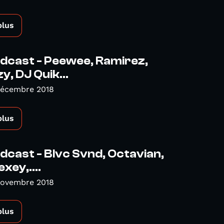
plus
dcast - Peewee, Ramirez,
y, DJ Quik...
Décembre 2018
plus
cast - Blvc Svnd, Octavian,
xey,....
Novembre 2018
plus