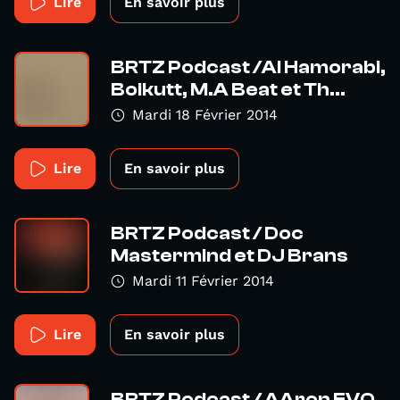
Lire
En savoir plus
BRTZ Podcast /Al Hamorabi,
Boikutt, M.A Beat et Th...
Mardi 18 Février 2014
Lire
En savoir plus
BRTZ Podcast / Doc
Mastermind et DJ Brans
Mardi 11 Février 2014
Lire
En savoir plus
BRTZ Podcast / AAron EVO