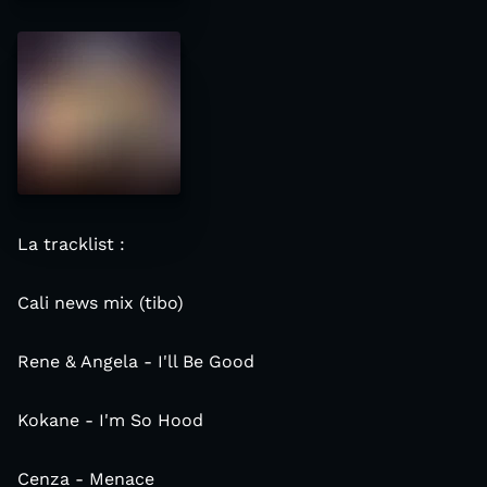
La tracklist :
Cali news mix (tibo)
Rene & Angela - I'll Be Good
Kokane - I'm So Hood
Cenza - Menace