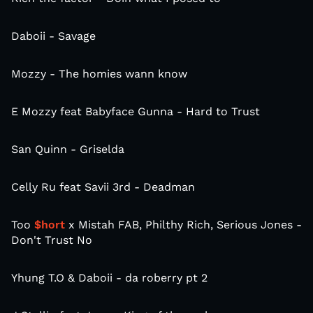
Daboii - Savage
Mozzy - The homies wann know
E Mozzy feat Babyface Gunna - Hard to Trust
San Quinn - Griselda
Celly Ru feat Savii 3rd - Deadman
Too
$hort
x Mistah FAB, Philthy Rich, Serious Jones -
Don't Trust No
Yhung T.O & Daboii - da roberry pt 2