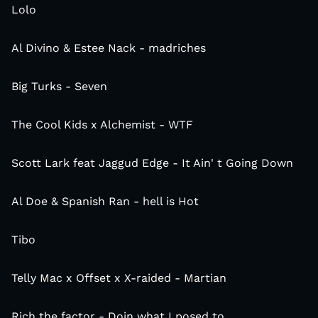
Lolo
Al Divino & Estee Nack - madriches
Big Turks - Seven
The Cool Kids x Alchemist - WTF
Scott Lark feat Jaggud Edge - It Ain' t Going Down
Al Doe & Spanish Ran - hell is Hot
Tibo
Telly Mac x Offset x X-raided - Martian
Rich the factor - Doin what I posed to