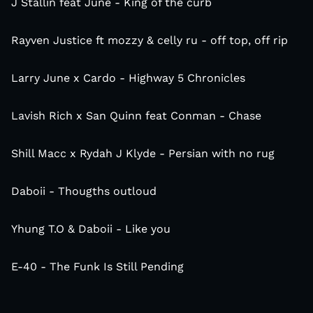
J Stallin feat June - King of the curb
Rayven Justice ft mozzy & celly ru - off top, off rip
Larry June x Cardo - Highway 5 Chronicles
Lavish Rich x San Quinn feat Conman - Chase
Shill Macc x Rydah J Klyde - Persian with no rug
Daboii - Thougths outloud
Yhung T.O & Daboii - Like you
E-40 - The Funk Is Still Pending