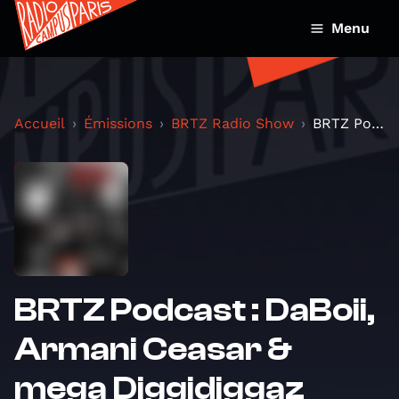
Menu
Accueil
Émissions
BRTZ Radio Show
BRTZ Podcast : DaBoii, Armani Ceasar & mega Diggid...
BRTZ Podcast : DaBoii,
Armani Ceasar &
mega Diggidiggaz