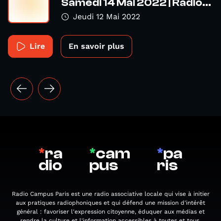
Samedi 14 Mai 2022 | Radio...
Jeudi 12 Mai 2022
Lire
En savoir plus
*
ra
*
cam
*
pa
dio
pus
ris
Radio Campus Paris est une radio associative locale qui vise à initier
aux pratiques radiophoniques et qui défend une mission d'intérêt
général : favoriser l'expression citoyenne, éduquer aux médias et
rendre la culture et l'information accessibles à toutes et tous.