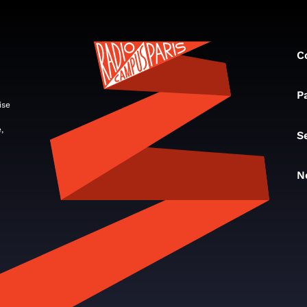
C
P
ise
,
S
N