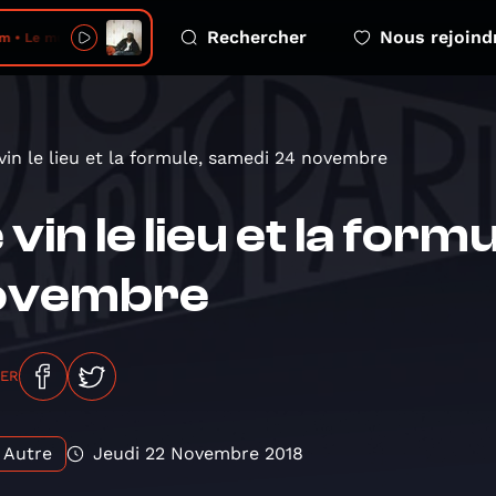
Rechercher
Nous rejoind
 • Le mur du salon
vin le lieu et la formule, samedi 24 novembre
 vin le lieu et la for
ovembre
GER
Autre
Jeudi 22 Novembre 2018