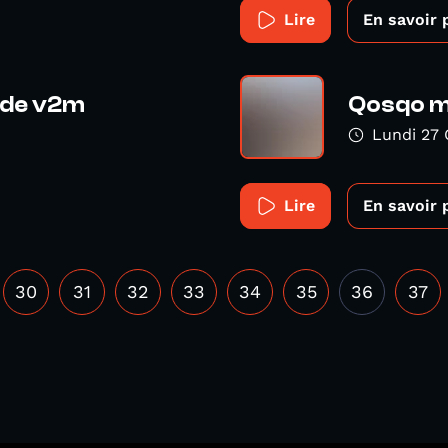
Lire
En savoir 
de v2m
Qosqo m
Lundi 27 
Lire
En savoir 
30
31
32
33
34
35
36
37