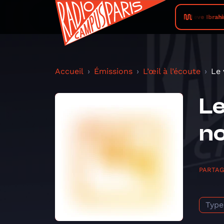
Steve Ibrahim
Accueil
Émissions
L’œil à l’écoute
Le 
Le
n
PARTA
Type