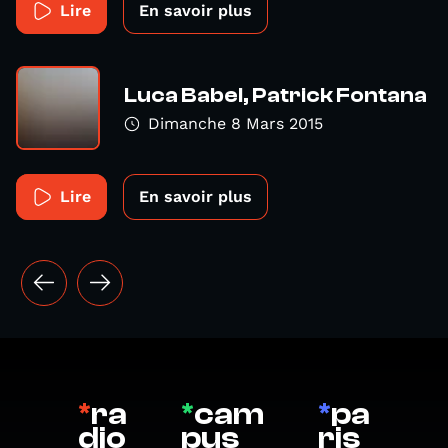
Lire
En savoir plus
Luca Babel, Patrick Fontana
Dimanche 8 Mars 2015
Lire
En savoir plus
*
ra
*
cam
*
pa
dio
pus
ris