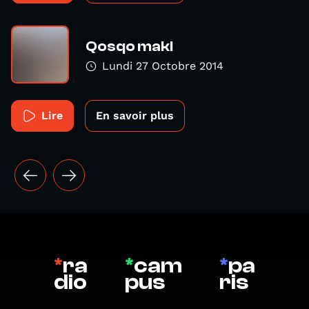
Qosqo maki
Lundi 27 Octobre 2014
Lire
En savoir plus
*
ra
*
cam
*
pa
dio
pus
ris