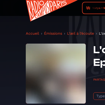
Natya • 
Accueil
Émissions
L’œil à l’écoute
L'o
L'
Ep
PARTA
Type