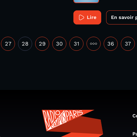
Lire
En savoir 
27
28
29
30
31
•••
36
37
C
P