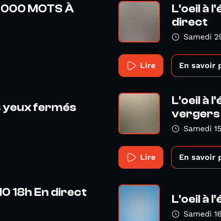
 20 000 MOTS À
L'oeil à 
direct
Samedi 2
Lire
En savoir 
L'oeil à 
es yeux fermés
vergers 
Samedi 1
Lire
En savoir 
.10 18h En direct
L'oeil à 
Samedi 16