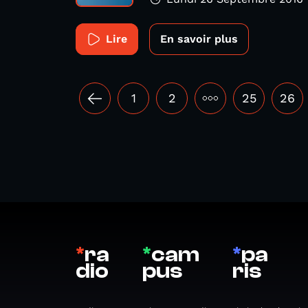
Lire
En savoir plus
1
2
•••
25
26
*
ra
*
cam
*
pa
dio
pus
ris