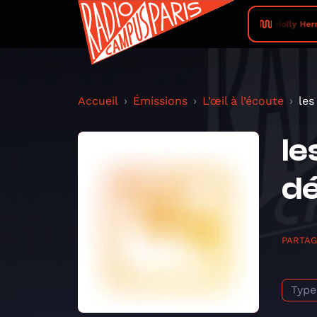
Holly Hern
Accueil
Émissions
L’œil à l’écoute
les
le
d
PARTA
Type