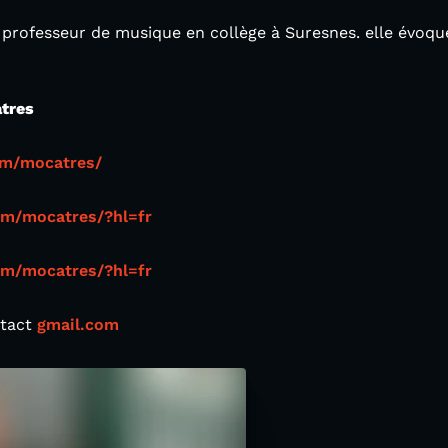
 professeur de musique en collège à Suresnes. elle évoque
tres
om/mocatres/
om/mocatres/?hl=fr
om/mocatres/?hl=fr
ntact
gmail.com