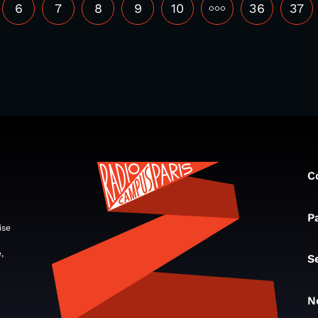
6
7
8
9
10
•••
36
37
C
P
ise
,
S
N