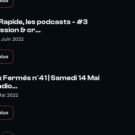
plus
apide, les podcasts - #3
sion & cr...
 Juin 2022
plus
 Fermés n°41 | Samedi 14 Mai
dio...
Mai 2022
plus