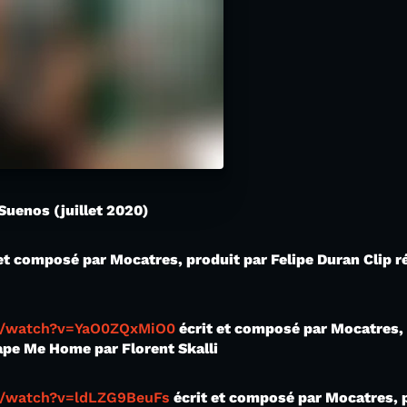
 Suenos (juillet 2020)
 et composé par Mocatres, produit par Felipe Duran Clip r
m/watch?v=YaO0ZQxMiO0
écrit et composé par Mocatres, p
Tape Me Home par Florent Skalli
m/watch?v=ldLZG9BeuFs
écrit et composé par Mocatres,