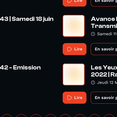
Lire
En savoir 
3 | Samedi 18 juin
Avance R
Transmis
Samedi 11
Lire
En savoir 
42 - Emission
Les Yeux
2022 | Ra
Jeudi 12 
Lire
En savoir 