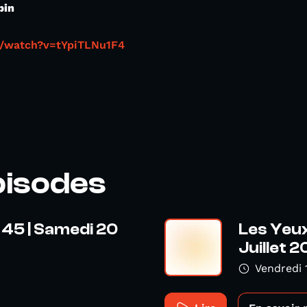
pin
m/watch?v=tYpiTLNu1F4
pisodes
 45 | Samedi 20
Les Yeux
Juillet 20
Vendredi 