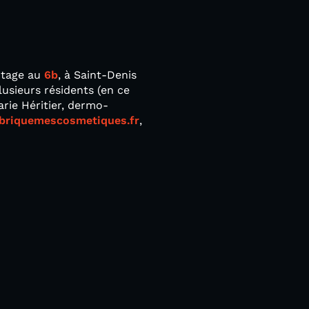
ortage au
6b
, à Saint-Denis
usieurs résidents (en ce
arie Héritier, dermo-
abriquemescosmetiques.fr
,