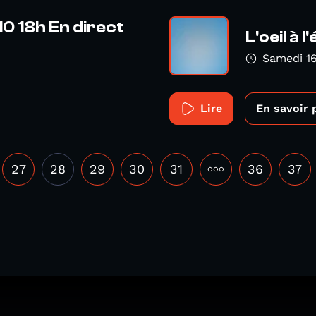
.10 18h En direct
L'oeil à 
Samedi 16
Lire
En savoir 
27
28
29
30
31
•••
36
37