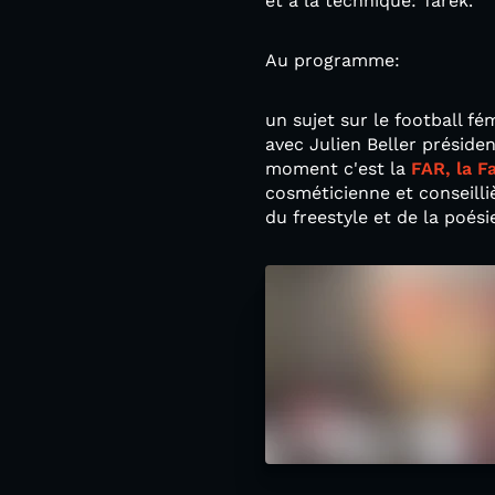
et à la technique: Tarek.
Au programme:
un sujet sur le football f
avec Julien Beller présid
moment c'est la
FAR, la F
cosméticienne et conseilli
du freestyle et de la poési