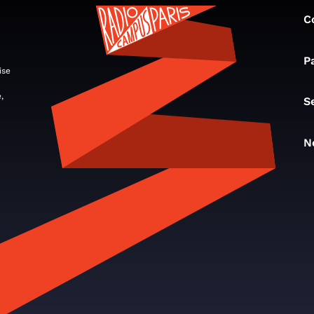
C
P
ise
,
S
N