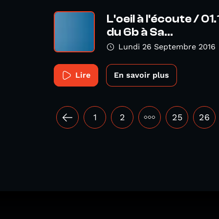
L'oeil à l'écoute / 01
du 6b à Sa...
Lundi 26 Septembre 2016
Lire
En savoir plus
1
2
•••
25
26