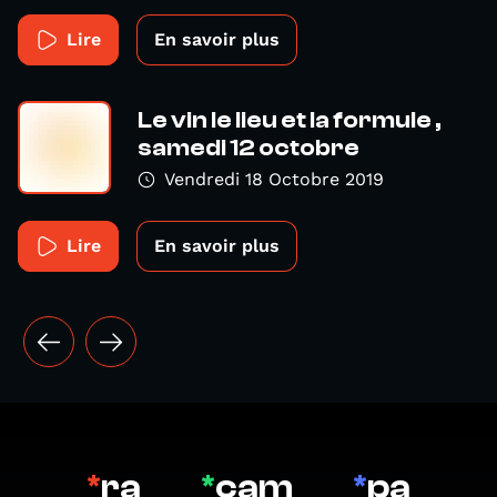
Lire
En savoir plus
Le vin le lieu et la formule ,
samedi 12 octobre
Vendredi 18 Octobre 2019
Lire
En savoir plus
*
ra
*
cam
*
pa