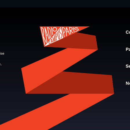
C
P
ise
,
S
N