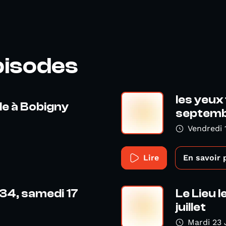
pisodes
les yeux
e à Bobigny
septem
Vendredi 
Lire
En savoir 
34, samedi 17
Le Lieu l
juillet
Mardi 23 