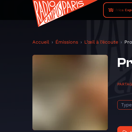
Africa Expr
Accueil
Émissions
L’œil à l’écoute
Pr
P
PARTA
Type