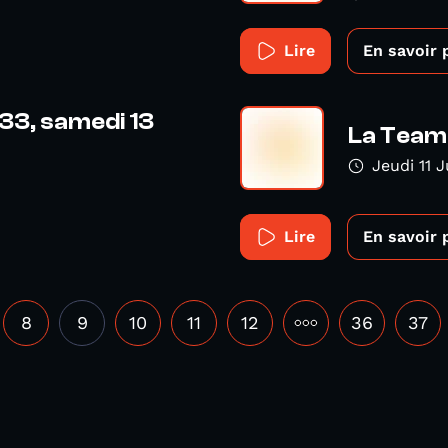
Lire
En savoir 
33, samedi 13
La Team 
Jeudi 11 J
Lire
En savoir 
8
9
10
11
12
•••
36
37