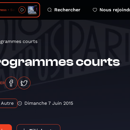
Rechercher
Nous rejoind
ess • Soubour
ogrammes courts
rogrammes courts
GER
Autre
Dimanche 7 Juin 2015