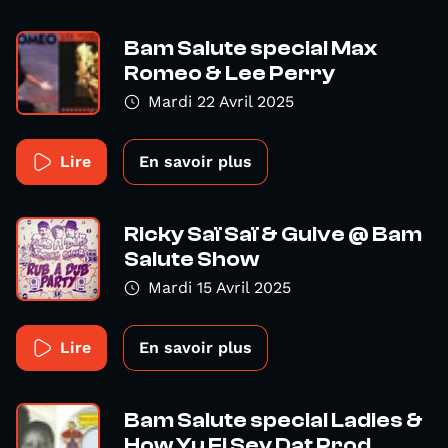
Bam Salute special Max
Romeo & Lee Perry
Mardi 22 Avril 2025
Lire
En savoir plus
Ricky Saï Saï & Guive @ Bam
Salute Show
Mardi 15 Avril 2025
Lire
En savoir plus
Bam Salute special Ladies &
How Yu Fi Sey Dat Prod...