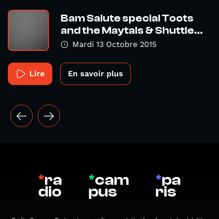
Bam Salute special Toots
and the Maytals & Shuttle...
Mardi 13 Octobre 2015
Lire
En savoir plus
*
ra
*
cam
*
pa
dio
pus
ris