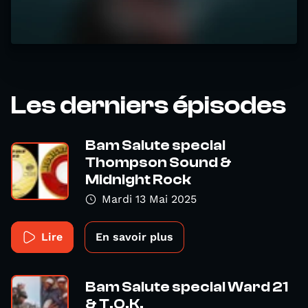
Les derniers épisodes
Bam Salute special
Thompson Sound &
Midnight Rock
Mardi 13 Mai 2025
Lire
En savoir plus
Bam Salute special Ward 21
& T.O.K.