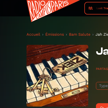
Last Tra
Accueil
Émissions
Bam Salute
Jah Z
Ja
PARTA
Type