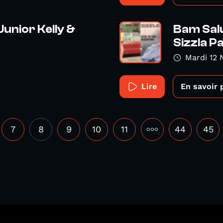
Junior Kelly &
Bam Salu
Sizzla P
Mardi 12
Lire
En savoir 
7
8
9
10
11
•••
44
45