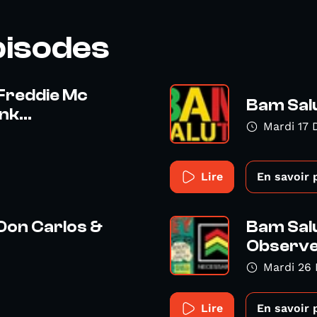
pisodes
 Freddie Mc
Bam Salu
k...
Mardi 17
Lire
En savoir 
Don Carlos &
Bam Salu
Observe
Mardi 26
Lire
En savoir 