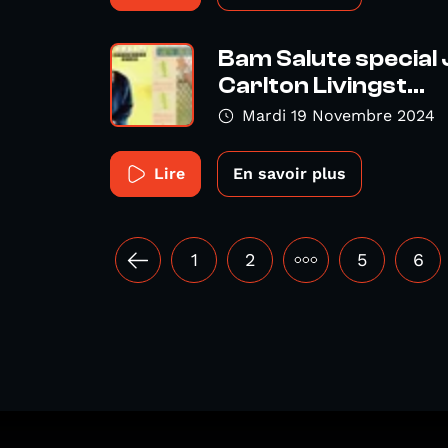
Bam Salute special 
Carlton Livingst...
Mardi 19 Novembre 2024
Lire
En savoir plus
1
2
•••
5
6