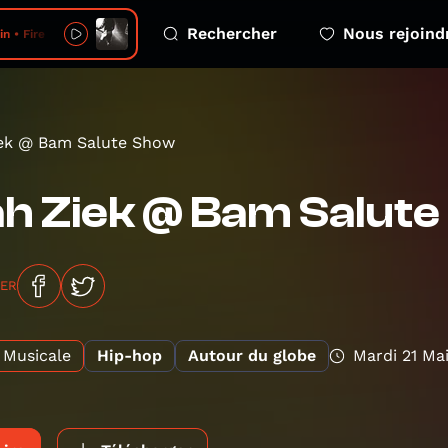
Rechercher
Nous rejoind
in • Fire
iek @ Bam Salute Show
h Ziek @ Bam Salut
GER
Musicale
Hip-hop
Autour du globe
Mardi 21 Ma