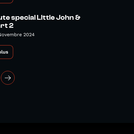
te special LIttle John &
art 2
 Novembre 2024
plus