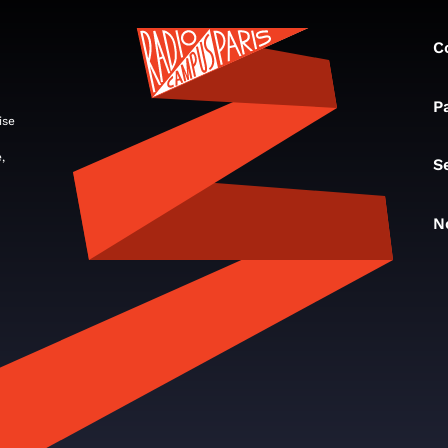
C
P
ise
,
S
N