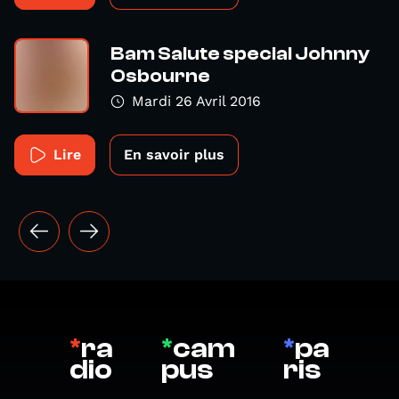
Bam Salute special Johnny
Osbourne
Mardi 26 Avril 2016
Lire
En savoir plus
*
ra
*
cam
*
pa
dio
pus
ris